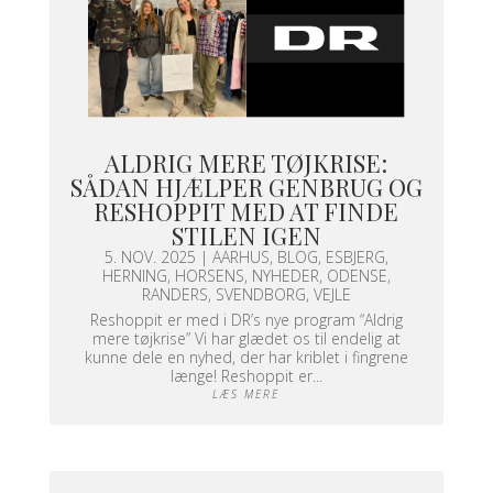
ALDRIG MERE TØJKRISE:
SÅDAN HJÆLPER GENBRUG OG
RESHOPPIT MED AT FINDE
STILEN IGEN
5. NOV. 2025
|
AARHUS
,
BLOG
,
ESBJERG
,
HERNING
,
HORSENS
,
NYHEDER
,
ODENSE
,
RANDERS
,
SVENDBORG
,
VEJLE
Reshoppit er med i DR’s nye program “Aldrig
mere tøjkrise” Vi har glædet os til endelig at
kunne dele en nyhed, der har kriblet i fingrene
længe! Reshoppit er...
LÆS MERE