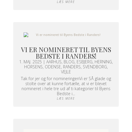
LÆS MERE
VI ER NOMINERET TIL BYENS
BEDSTE I RANDERS!
1. MAJ. 2025
|
AARHUS
,
BLOG
,
ESBJERG
,
HERNING
,
HORSENS
,
ODENSE
,
RANDERS
,
SVENDBORG
,
VEJLE
Tak for jer og for nomineringenVi er SÅ glade og
stolte over at kunne fortælle, at vi er blevet
nomineret i hele tre ud af ti kategorier til Byens
Bedste i...
LÆS MERE