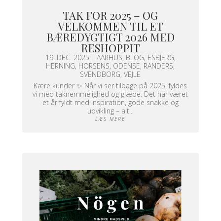
TAK FOR 2025 – OG
VELKOMMEN TIL ET
BÆREDYGTIGT 2026 MED
RESHOPPIT
19. DEC. 2025
|
AARHUS
,
BLOG
,
ESBJERG
,
HERNING
,
HORSENS
,
ODENSE
,
RANDERS
,
SVENDBORG
,
VEJLE
Kære kunder ✨ Når vi ser tilbage på 2025, fyldes
vi med taknemmelighed og glæde. Det har været
et år fyldt med inspiration, gode snakke og
udvikling – alt...
LÆS MERE