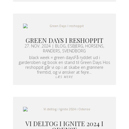
GREEN DAYS I RESHOPPIT
27. NOV. 2024
|
BLOG
,
ESBJERG
,
HORSENS
,
RANDERS
,
SVENDBORG
black week = green daysFå ryddet ud i
garderoben og book en stand til Green Days Hos
reshoppit går vi op i at skabe en grønnere
fremtid, og vi ønsker at fejre...
LÆS MERE
VI DELTOG I IGNITE 2024 I