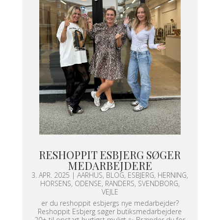
RESHOPPIT ESBJERG SØGER
MEDARBEJDERE
3. APR. 2025
|
AARHUS
,
BLOG
,
ESBJERG
,
HERNING
,
HORSENS
,
ODENSE
,
RANDERS
,
SVENDBORG
,
VEJLE
er du reshoppit esbjergs nye medarbejder?
Reshoppit Esbjerg søger butiksmedarbejdere
20+ til opstart hurtigst muligt ✨ Brænder du for