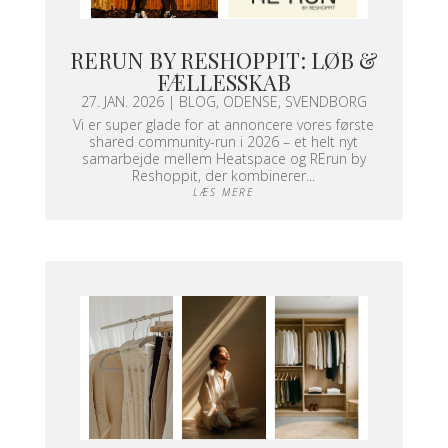
RERUN BY RESHOPPIT: LØB &
FÆLLESSKAB
27. JAN. 2026
|
BLOG
,
ODENSE
,
SVENDBORG
Vi er super glade for at annoncere vores første
shared community-run i 2026 – et helt nyt
samarbejde mellem Heatspace og RErun by
Reshoppit, der kombinerer...
LÆS MERE