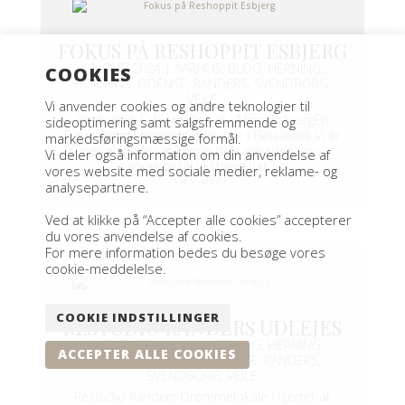
FOKUS PÅ RESHOPPIT ESBJERG
17. OKT. 2024
|
AARHUS
,
BLOG
,
HERNING
,
COOKIES
HORSENS
,
ODENSE
,
RANDERS
,
SVENDBORG
,
VEJLE
Vi anvender cookies og andre teknologier til
Reshoppit Esbjerg Omtalt i MigogEsbjergEn
sideoptimering samt salgsfremmende og
Bæredygtig Shoppingoplevelse i Højsædet Vi er
markedsføringsmæssige formål.
super glade for at kunne dele nyheden om, at
Vi deler også information om din anvendelse af
vores butik i Esbjerg har...
vores website med sociale medier, reklame- og
LÆS MERE
analysepartnere.
Ved at klikke på “Accepter alle cookies” accepterer
du vores anvendelse af cookies.
For mere information bedes du besøge vores
cookie-meddelelse.
COOKIE INDSTILLINGER
RESTUDIO RANDERS UDLEJES
10. OKT. 2024
|
AARHUS
,
BLOG
,
HERNING
,
ACCEPTER ALLE COOKIES
HORSENS
,
NYHEDER
,
ODENSE
,
RANDERS
,
SVENDBORG
,
VEJLE
Restudio Randers Drømmelokale i hjertet af