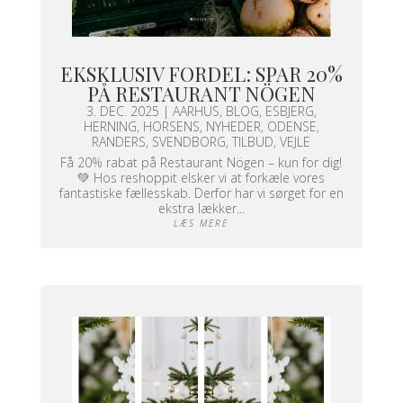
EKSKLUSIV FORDEL: SPAR 20%
PÅ RESTAURANT NÖGEN
3. DEC. 2025
|
AARHUS
,
BLOG
,
ESBJERG
,
HERNING
,
HORSENS
,
NYHEDER
,
ODENSE
,
RANDERS
,
SVENDBORG
,
TILBUD
,
VEJLE
Få 20% rabat på Restaurant Nögen – kun for dig!
💚 Hos reshoppit elsker vi at forkæle vores
fantastiske fællesskab. Derfor har vi sørget for en
ekstra lækker...
LÆS MERE