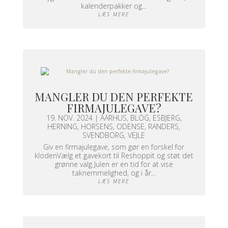
kalenderpakker og...
LÆS MERE
MANGLER DU DEN PERFEKTE
FIRMAJULEGAVE?
19. NOV. 2024
|
AARHUS
,
BLOG
,
ESBJERG
,
HERNING
,
HORSENS
,
ODENSE
,
RANDERS
,
SVENDBORG
,
VEJLE
Giv en firmajulegave, som gør en forskel for
klodenVælg et gavekort til Reshoppit og støt det
grønne valg Julen er en tid for at vise
taknemmelighed, og i år...
LÆS MERE