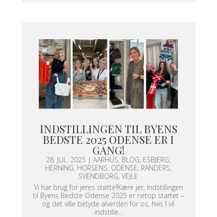
INDSTILLINGEN TIL BYENS
BEDSTE 2025 ODENSE ER I
GANG!
28. JUL. 2025
|
AARHUS
,
BLOG
,
ESBJERG
,
HERNING
,
HORSENS
,
ODENSE
,
RANDERS
,
SVENDBORG
,
VEJLE
Vi har brug for jeres støtte!Kære jer, Indstillingen
til Byens Bedste Odense 2025 er netop startet –
og det ville betyde alverden for os, hvis I vil
indstille...