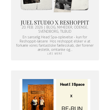
JUEL STUDIO X RESHOPPIT
20. FEB. 2026
|
BLOG
,
NYHEDER
,
ODENSE
,
SVENDBORG
,
TILBUD
En sanselig Head Spa-oplevelse - kun for
Reshoppit-læsere Hos reshoppit elsker vi at
forkæle vores fantastiske fællesskab, der forener
æstetik, omtanke og...
LÆS MERE