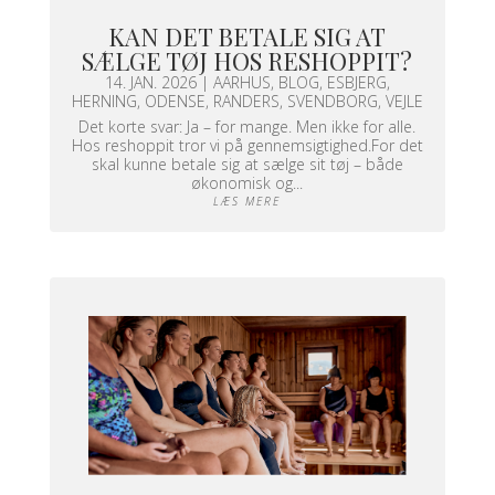
KAN DET BETALE SIG AT
SÆLGE TØJ HOS RESHOPPIT?
14. JAN. 2026
|
AARHUS
,
BLOG
,
ESBJERG
,
HERNING
,
ODENSE
,
RANDERS
,
SVENDBORG
,
VEJLE
Det korte svar: Ja – for mange. Men ikke for alle.
Hos reshoppit tror vi på gennemsigtighed.For det
skal kunne betale sig at sælge sit tøj – både
økonomisk og...
LÆS MERE