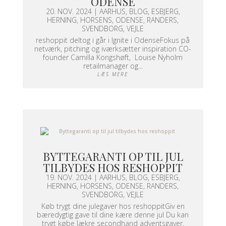
ODENSE
20. NOV. 2024
|
AARHUS
,
BLOG
,
ESBJERG
,
HERNING
,
HORSENS
,
ODENSE
,
RANDERS
,
SVENDBORG
,
VEJLE
reshoppit deltog i går i Ignite i OdenseFokus på
netværk, pitching og iværksætter inspiration CO-
founder Camilla Kongshøft, Louise Nyholm
retailmanager og...
LÆS MERE
BYTTEGARANTI OP TIL JUL
TILBYDES HOS RESHOPPIT
19. NOV. 2024
|
AARHUS
,
BLOG
,
ESBJERG
,
HERNING
,
HORSENS
,
ODENSE
,
RANDERS
,
SVENDBORG
,
VEJLE
Køb trygt dine julegaver hos reshoppitGiv en
bæredygtig gave til dine kære denne jul Du kan
trygt købe lækre secondhand adventsgaver,