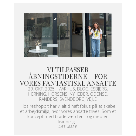
VI TILPASSER
ÅBNINGSTIDERNE – FOR
VORES FANTASTISKE ANSATTE
29. OKT. 2025
|
AARHUS
,
BLOG
,
ESBJERG
,
HERNING
,
HORSENS
,
NYHEDER
,
ODENSE
,
RANDERS
,
SVENDBORG
,
VEJLE
Hos reshoppit har vi altid haft fokus på at skabe
et arbejdsmiljø, hvor vores ansatte trives. Som et
koncept med bløde værdier – og med en
kvindelig...
LÆS MERE