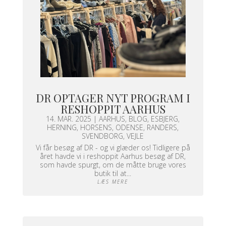
DR OPTAGER NYT PROGRAM I
RESHOPPIT AARHUS
14. MAR. 2025
|
AARHUS
,
BLOG
,
ESBJERG
,
HERNING
,
HORSENS
,
ODENSE
,
RANDERS
,
SVENDBORG
,
VEJLE
Vi får besøg af DR - og vi glæder os! Tidligere på
året havde vi i reshoppit Aarhus besøg af DR,
som havde spurgt, om de måtte bruge vores
butik til at...
LÆS MERE