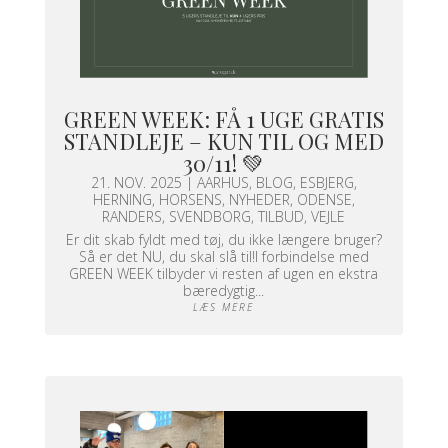
GREEN WEEK: FÅ 1 UGE GRATIS
STANDLEJE – KUN TIL OG MED
30/11! 💚
21. NOV. 2025
|
AARHUS
,
BLOG
,
ESBJERG
,
HERNING
,
HORSENS
,
NYHEDER
,
ODENSE
,
RANDERS
,
SVENDBORG
,
TILBUD
,
VEJLE
Er dit skab fyldt med tøj, du ikke længere bruger?
Så er det NU, du skal slå til!I forbindelse med
GREEN WEEK tilbyder vi resten af ugen en ekstra
bæredygtig...
LÆS MERE