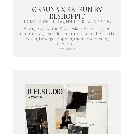
Ø SAUNA X RE-RUN BY
RESHOPPIT
19. MAJ. 2026
|
BLOG
,
NYHEDER
,
SVENDBORG
Bevægelse, varme & fælleskab Forestil dig en
eftermiddag, hvor du kan trække vejret helt ned i
maven, bevæge kroppen, mærke varmen og
finde ro i...
LÆS MERE