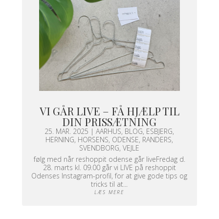
VI GÅR LIVE – FÅ HJÆLP TIL
DIN PRISSÆTNING
25. MAR. 2025
|
AARHUS
,
BLOG
,
ESBJERG
,
HERNING
,
HORSENS
,
ODENSE
,
RANDERS
,
SVENDBORG
,
VEJLE
følg med når reshoppit odense går liveFredag d.
28. marts kl. 09.00 går vi LIVE på reshoppit
Odenses Instagram-profil, for at give gode tips og
tricks til at...
LÆS MERE