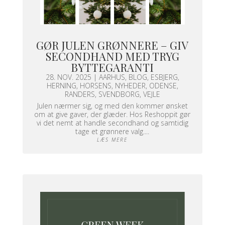
GØR JULEN GRØNNERE – GIV
SECONDHAND MED TRYG
BYTTEGARANTI
28. NOV. 2025
|
AARHUS
,
BLOG
,
ESBJERG
,
HERNING
,
HORSENS
,
NYHEDER
,
ODENSE
,
RANDERS
,
SVENDBORG
,
VEJLE
Julen nærmer sig, og med den kommer ønsket
om at give gaver, der glæder. Hos Reshoppit gør
vi det nemt at handle secondhand og samtidig
tage et grønnere valg....
LÆS MERE