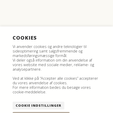
DET MED SMÅT
HANDELSBETINGELSER
LEVERINGS- OG FORSENDELSESBETINGELSER
PRIVATLIVPOLITIK
COOKIES
GUIDE TIL NYE STANDLEJERE
STANDTYPER & PRISER
Vi anvender cookies og andre teknologier til
sideoptimering samt salgsfremmende og
markedsføringsmæssige formål.
OM RESHOPPIT
Vi deler også information om din anvendelse af
JOB I RESHOPPIT
vores website med sociale medier, reklame- og
KONTAKT OS
analysepartnere.
NYHEDER
Ved at klikke på “Accepter alle cookies” accepterer
du vores anvendelse af cookies.
FAQ
For mere information bedes du besøge vores
cookie-meddelelse.
COOKIE INDSTILLINGER