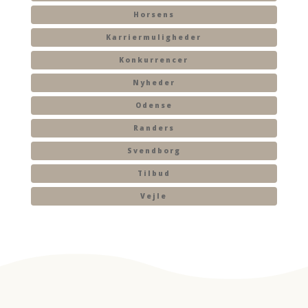
Horsens
Karriermuligheder
Konkurrencer
Nyheder
Odense
Randers
Svendborg
Tilbud
Vejle
ADMINSTRATIONEN
RESHOPPIT.DK APS