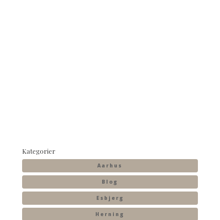
Kategorier
Aarhus
Blog
Esbjerg
Herning