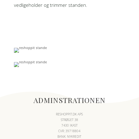
vedligeholder og trimmer standen.
HILSEN ALLE OS I
RESHOPPIT.DK
ADMINSTRATIONEN
RESHOPPIT.DK APS
STRØGET 38
7430 IKAST
CVR: 39718804
BANK: NYKREDIT