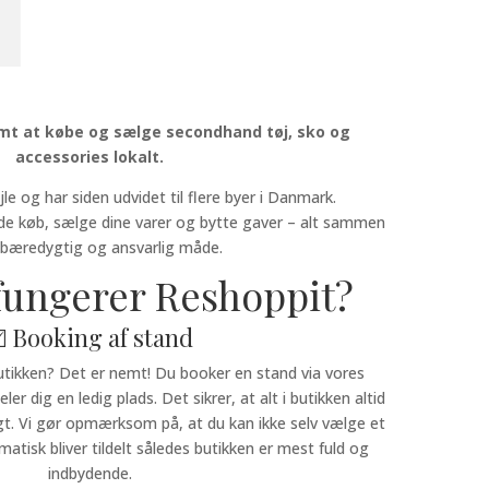
ORT NEMT
mt at købe og sælge secondhand tøj, sko og
accessories lokalt.
jle og har siden udvidet til flere byer i Danmark.
e køb, sælge dine varer og bytte gaver – alt sammen
 bæredygtig og ansvarlig måde.
fungerer Reshoppit?
️ Booking af stand
 butikken? Det er nemt! Du booker en stand via vores
r dig en ledig plads. Det sikrer, at alt i butikken altid
gt. Vi gør opmærksom på, at du kan ikke selv vælge et
isk bliver tildelt således butikken er mest fuld og
indbydende.