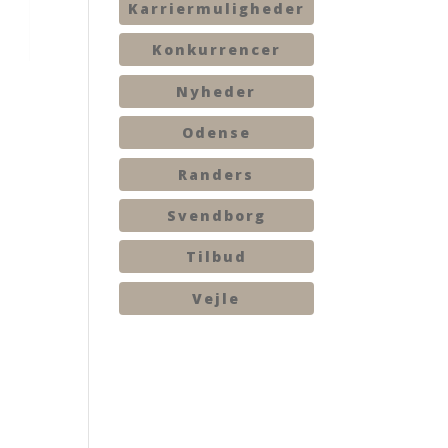
Karriermuligheder
Konkurrencer
Nyheder
Odense
Randers
Svendborg
Tilbud
Vejle