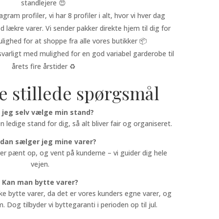
standlejere 😍
ram profiler, vi har 8 profiler i alt, hvor vi hver dag
d lækre varer. Vi sender pakker direkte hjem til dig for
lighed for at shoppe fra alle vores butikker 📦
arligt med mulighed for en god variabel garderobe til
årets fire årstider ♻️
e stillede spørgsmål
 jeg selv vælge min stand?
ledige stand for dig, så alt bliver fair og organiseret.
dan sælger jeg mine varer?
rer pænt op, og vent på kunderne – vi guider dig hele
vejen.
Kan man bytte varer?
e bytte varer, da det er vores kunders egne varer, og
m. Dog tilbyder vi byttegaranti i perioden op til jul.