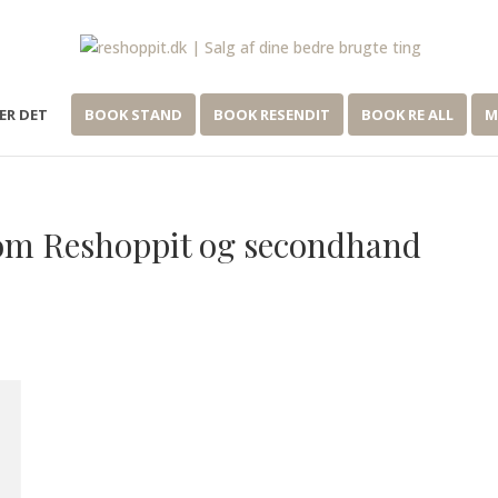
ER DET
BOOK STAND
BOOK RESENDIT
BOOK RE ALL
M
e om Reshoppit og secondhand
T – SECONDHAND