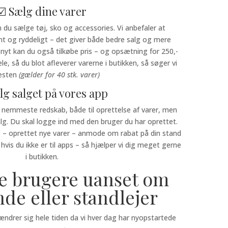
☑️ Sælg dine varer
n du sælge tøj, sko og accessories. Vi anbefaler at
t og ryddeligt – det giver både bedre salg og mere
nyt kan du også tilkøbe pris – og opsætning for 250,-
le, så du blot afleverer varerne i butikken, så søger vi
resten
(gælder for 40 stk. varer)
ølg salget på vores app
 nemmeste redskab, både til oprettelse af varer, men
salg. Du skal logge ind med den bruger du har oprettet.
g – oprettet nye varer – anmode om rabat på din stand
hvis du ikke er til apps – så hjælper vi dig meget gerne
i butikken.
ye brugere uanset om
nde eller standlejer
 ændrer sig hele tiden da vi hver dag har nyopstartede