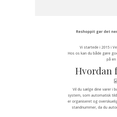
GJ
Reshoppit gør det ne
Vi startede i 2015 i Ve
Hos os kan du både gøre god
på en
Hvordan 
☑
Vil du sælge dine varer i
system, som automatisk tildele
er organiseret og overskueli
standnummer, da du automat