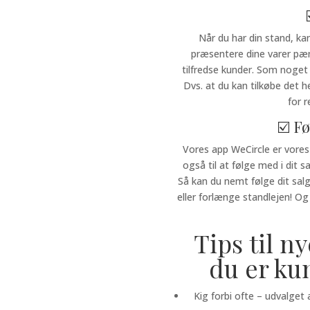
Når du har din stand, ka
præsentere dine varer pæn
tilfredse kunder. Som noget 
Dvs. at du kan tilkøbe det he
for 
☑️ F
Vores app WeCircle er vores
også til at følge med i dit 
Så kan du nemt følge dit sal
eller forlænge standlejen! Og 
Tips til n
du er ku
Kig forbi ofte – udvalget