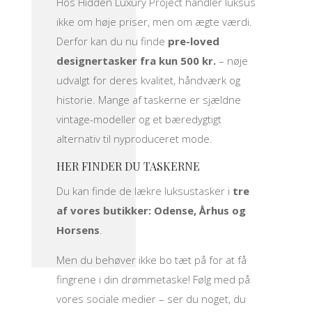
Hos Hidden Luxury Project handler luksus
ikke om høje priser, men om ægte værdi.
Derfor kan du nu finde
pre-loved
designertasker fra kun 500 kr.
– nøje
udvalgt for deres kvalitet, håndværk og
historie. Mange af taskerne er sjældne
vintage-modeller og et bæredygtigt
alternativ til nyproduceret mode.
HER FINDER DU TASKERNE
Du kan finde de lækre luksustasker i
tre
af vores butikker: Odense, Århus og
Horsens
.
Men du behøver ikke bo tæt på for at få
fingrene i din drømmetaske! Følg med på
vores sociale medier – ser du noget, du