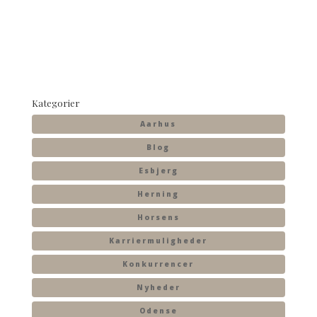
Kategorier
Aarhus
Blog
Esbjerg
Herning
Horsens
Karriermuligheder
Konkurrencer
Nyheder
Odense